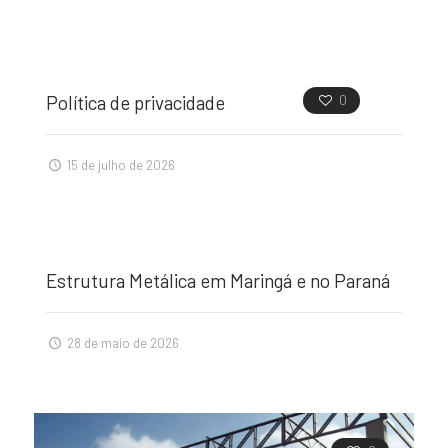
Política de privacidade
0
15 de julho de 2026
0
Estrutura Metálica em Maringá e no Paraná
28 de maio de 2026